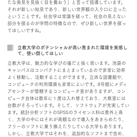
たな発見を見抜く目を養おう」と言って指導しています。
それが新しい知見であり、新しい世界観の入り口に立った
ということです。社会学は常識を疑って、社会の見えない
部分を探るのが学問の特徴なので、ぜひ新しい世界を探っ
てほしいですね。
立教大学のポテンシャルが高い恵まれた環境を実感し
て、使い倒してほしい
立教大学は、魅力的な学びの場だと強く思います。池袋の
キャンパスはコンパクトにまとまっているので非常に効率
よく移動し、活動することができます。立派な図書館や、
コンピュータの利用環境も非常によいです。8号館にメディ
アセンターが管轄するコンピュータ室がありますが、コン
ピュータ自体は数年に１度は入れ替えており、大教室には
台数がそろっています。そして、ソフトウェアが充実してい
ます。統計分析ソフトのSPSSのライセンス料は意外と高
く、大学の中にはそれが高額なので導入をあきらめたり、
フリーのソフトに乗り換えたりしている大学もあります。
しかし、立教大学ではそれを、追加的なソフトまで含め、