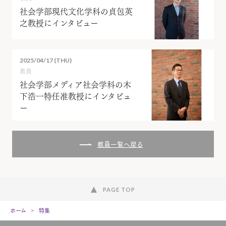
社会学部現代文化学科の貞包英
之教授にインタビュー
2025/04/17 (THU)
教員
社会学部メディア社会学科の木
下浩一特任准教授にインタビュ
ー
教員一覧へ戻る
PAGE TOP
ホーム
特集