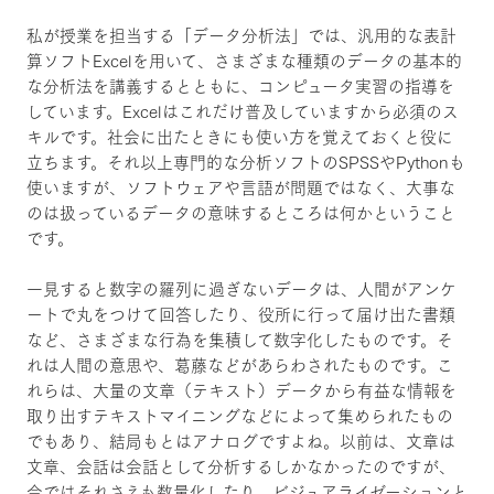
私が授業を担当する「データ分析法」では、汎用的な表計
算ソフトExcelを用いて、さまざまな種類のデータの基本的
な分析法を講義するとともに、コンピュータ実習の指導を
しています。Excelはこれだけ普及していますから必須のス
キルです。社会に出たときにも使い方を覚えておくと役に
立ちます。それ以上専門的な分析ソフトのSPSSやPythonも
使いますが、ソフトウェアや言語が問題ではなく、大事な
のは扱っているデータの意味するところは何かということ
です。
一見すると数字の羅列に過ぎないデータは、人間がアンケ
ートで丸をつけて回答したり、役所に行って届け出た書類
など、さまざまな行為を集積して数字化したものです。そ
れは人間の意思や、葛藤などがあらわされたものです。こ
れらは、大量の文章（テキスト）データから有益な情報を
取り出すテキストマイニングなどによって集められたもの
でもあり、結局もとはアナログですよね。以前は、文章は
文章、会話は会話として分析するしかなかったのですが、
今ではそれさえも数量化したり、ビジュアライゼーションと