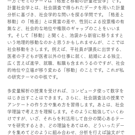
一方でゼミのテーマは「格差と移動の計量社会学」です。
計量社会学とは、社会調査で得られたデータを用いた計量
分析に基づき、社会学的な問いを探る学問です。「格差と
移動」の「格差」とは貧富の差や、性別による投票権の有
無など、社会的な地位や権限のギャップのことをいいま
す。そして「移動」と聞くと、池袋から新宿に移りますと
いう地理的移動なのかと思うかもしれませんが、ここでは
社会移動をさします。例えば、平社員が課長に出世する、
医者の子どもが医者以外の仕事に就く、結婚による独立、
広く言えば進学、就職、転職も含まれうるのですが、社会
的地位や立場が移り変わる「移動」のことです。これが私
の研究テーマの中核です。
多変量解析の授業を受ければ、コンピュータ使って数字を
はじき出すことはできます。さらに、社会調査法の授業で
アンケートの作り方や集め方を習得します。あとは、社会
学理論で考え方を理解します。そのように勉強していくわ
けですが、いざ、それらを利活用して自分の関心あるテー
マを研究するとき、どの理論をあてはめ、どういったデー
タを集めてどのように組み合わせ、分析を行えば論文がで