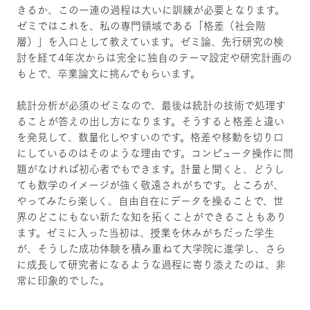
きるか、この一連の過程は大いに訓練が必要となります。
ゼミではこれを、私の専門領域である「格差（社会階
層）」を入口として教えています。ゼミ論、先行研究の検
討を経て4年次からは完全に独自のテーマ設定や研究計画の
もとで、卒業論文に挑んでもらいます。
統計分析が必須のゼミなので、最後は統計の技術で処理す
ることが答えの出し方になります。そうすると格差と違い
を発見して、数量化しやすいのです。格差や移動を切り口
にしているのはそのような理由です。コンピュータ操作に問
題がなければ初心者でもできます。計量と聞くと、どうし
ても数学のイメージが強く敬遠されがちです。ところが、
やってみたら楽しく、自由自在にデータを操ることで、世
界のどこにもない新たな知を拓くことができることもあり
ます。ゼミに入った当初は、授業を休みがちだった学生
が、そうした成功体験を積み重ねて大学院に進学し、さら
に成長して研究者になるような過程に寄り添えたのは、非
常に印象的でした。