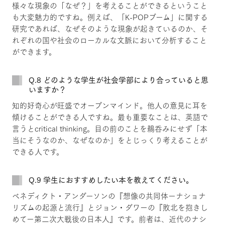
様々な現象の「なぜ？」を考えることができるということ
も大変魅力的ですね。例えば、「K-POPブーム」に関する
研究であれば、なぜそのような現象が起きているのか、そ
れぞれの国や社会のローカルな文脈において分析すること
ができます。
Q.8 どのような学生が社会学部により合っていると思
いますか？
知的好奇心が旺盛でオープンマインド。他人の意見に耳を
傾けることができる人ですね。最も重要なことは、英語で
言うとcritical thinking。目の前のことを鵜呑みにせず「本
当にそうなのか、なぜなのか」をとじっくり考えることが
できる人です。
Q.9 学生におすすめしたい本を教えてください。
ベネディクト・アンダーソンの『想像の共同体ーナショナ
リズムの起源と流行』とジョン・ダワーの『敗北を抱きし
めてー第二次大戦後の日本人』です。前者は、近代のナシ