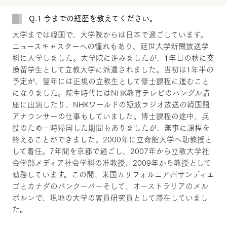
Q.1 今までの経歴を教えてください。
大学までは韓国で、大学院からは日本で過ごしています。
ニュースキャスターへの憧れもあり、延世大学新聞放送学
科に入学しました。大学院に進みましたが、1年目の秋に交
換留学生として立教大学に派遣されました。当初は1年半の
予定が、翌年には正規の立教生として修士課程に進むこと
になりました。院生時代にはNHK教育テレビのハングル講
座に出演したり、NHKワールドの短波ラジオ放送の韓国語
アナウンサーの仕事もしていました。博士課程の途中、兵
役のため一時帰国した期間もありましたが、無事に課程を
終えることができました。2000年に立命館大学へ助教授と
して着任。7年間を京都で過ごし、2007年から立教大学社
会学部メディア社会学科の准教授、2009年から教授として
勤務しています。この間、米国カリフォルニア州サンディエ
ゴとカナダのバンクーバーそして、オーストラリアのメル
ボルンで、現地の大学の客員研究員として滞在していまし
た。