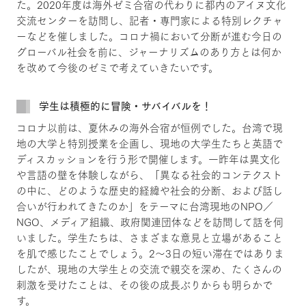
た。2020年度は海外ゼミ合宿の代わりに都内のアイヌ文化
交流センターを訪問し、記者・専門家による特別レクチャ
ーなどを催しました。コロナ禍において分断が進む今日の
グローバル社会を前に、ジャーナリズムのあり方とは何か
を改めて今後のゼミで考えていきたいです。
学生は積極的に冒険・サバイバルを！
コロナ以前は、夏休みの海外合宿が恒例でした。台湾で現
地の大学と特別授業を企画し、現地の大学生たちと英語で
ディスカッションを行う形で開催します。一昨年は異文化
や言語の壁を体験しながら、「異なる社会的コンテクスト
の中に、どのような歴史的経緯や社会的分断、および話し
合いが行われてきたのか」をテーマに台湾現地のNPO／
NGO、メディア組織、政府関連団体などを訪問して話を伺
いました。学生たちは、さまざまな意見と立場があること
を肌で感じたことでしょう。2～3日の短い滞在ではありま
したが、現地の大学生との交流で親交を深め、たくさんの
刺激を受けたことは、その後の成長ぶりからも明らかで
す。