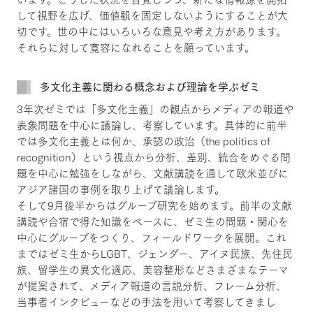
して視野を広げ、価値観を固定しないようにすることが大
切です。世の中にはいろいろな意見や考え方があります。
それらに対して寛容になれることを願っています。
多文化主義に関わる概念および理論を学ぶゼミ
3年次ゼミでは「多文化主義」の観点からメディアの報道や
表象問題を中心に議論し、考察しています。具体的に前半
では多文化主義とは何か、承認の政治（the politics of
recognition）という視点から分析、差別、統合をめぐる問
題を中心に勉強をしながら、文献講読を通して欧米並びに
アジア諸国の事例を取り上げて議論します。
そして9月後半からはグループ研究を始めます。前半の文献
講読や合宿で得た知識をベースに、ゼミ生の問題・関心を
中心にグループをつくり、フィールドワークを展開。これ
まではゼミ生からLGBT、ジェンダー、アイヌ民族、先住民
族、留学生の異文化適応、美容整形などさまざまなテーマ
が提案されて、メディア報道の言説分析、フレーム分析、
当事者インタビューなどの手法を用いて考察してきまし