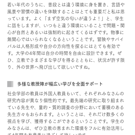
若い年代のうちに、普段とは違う環境に身を置き、言語や
風景や習慣の違いを体験することはとても重要だと私は思
っています。よく「まず空気の匂いが違うよ！」と、学生
に話をしますが、いつもと違う環境にいることで問題・関
心が自然とあるいは強制的に起きてくるはずです。物事に
無関心ではいられなくなるということです。冒険やサバイ
バルは人格形成や自分の方向性を探るにはとても有効で
す。大学の4年間は自分の時間を自由に設計できます。ぜ
ひ、立教でさまざまな学びを得るとともに、状況が許す限
り、外の世界へ飛び出して欲しいですね。
多様な教授陣が幅広い学びを全面サポート
社会学部の教員は外国人教員もいて、それぞれみなさんの
研究内容が異なり個性的です。最先端の研究に取り組まれ
ている先生や、量的・質的調査の分野において蓄積のある
先生方々もおられます。ということは、それだけ数多くの
視点を学び、獲得するこができるということです。学生の
みなさんは、ぜひ立教の恵まれた環境をフルに有効活用し
て4年間を有意義に過ごして欲しいです。