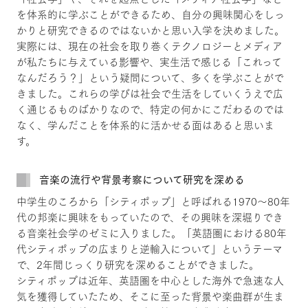
を体系的に学ぶことができるため、自分の興味関心をしっ
かりと研究できるのではないかと思い入学を決めました。
実際には、現在の社会を取り巻くテクノロジーとメディア
が私たちに与えている影響や、実生活で感じる「これって
なんだろう？」という疑問について、多くを学ぶことがで
きました。これらの学びは社会で生活をしていくうえで広
く通じるものばかりなので、特定の何かにこだわるのでは
なく、学んだことを体系的に活かせる面はあると思いま
す。
音楽の流行や背景考察について研究を深める
中学生のころから「シティポップ」と呼ばれる1970～80年
代の邦楽に興味をもっていたので、その興味を深堀りでき
る音楽社会学のゼミに入りました。「英語圏における80年
代シティポップの広まりと逆輸入について」というテーマ
で、2年間じっくり研究を深めることができました。
シティポップは近年、英語圏を中心とした海外で急速な人
気を獲得していたため、そこに至った背景や楽曲群が生ま