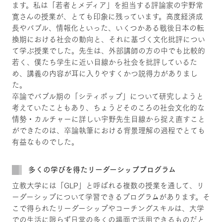
ます。私は「若者とメディア」を担当する評論家の宇野常
寛さんの授業が、とても印象に残っています。高度経済成
長やバブル、情報化といった、いくつかある戦後日本の転
換期における社会の動向と、それに基づく文化批評につい
て学ぶ授業でした。先生は、外部講師の方の中でも比較的
若く、僕たち学生に近い目線から社会を批評しているた
め、講義の内容が耳に入りやすくかつ説得力がありまし
た。
卒論でバブル期の「シティポップ」について研究しようと
考えていたこともあり、ちょうどそのころの社会文化的な
情勢・カルチャーに詳しい宇野先生目線から捉え直すこと
ができたのは、卒論執筆における背景理解の過程でとても
有益なものでした。
多くの学びを得たリーダーシッププログラム
立教大学には「GLP」と呼ばれる複数の授業を通して、リ
ーダーシップについて学習できるプログラムがあります。そ
こで得られたリーダーシップやコーチングスキルは、大学
での生活に限らず日常の多くの場面で活用できるものだと