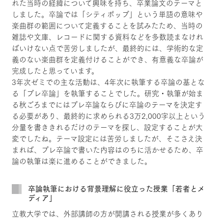
れた当時の経緯について興味を持ち、卒業論文のテーマと
しました。卒論では「シティポップ」という単語の意味や
楽曲群の範囲について定義することを試みたため、当時の
雑誌や文庫、レコードに関する資料などを多数読まなけれ
ばいけない点で苦労しましたが、最終的には、学術的な定
義のない楽曲群を定義付けることができ、有意義な卒論が
完成したと思っています。
3年次ゼミでの主な活動は、4年次に執筆する卒論の基とな
る「プレ卒論」を執筆することでした。研究・執筆が始ま
る秋ごろまでにはプレ卒論ならびに卒論のテーマを決定す
る必要があり、最終的に求められる3万2,000字以上という
分量を書ききれるだけのテーマを探し、設定することが大
変でしたね。テーマ設定には苦労しましたが、そこさえ決
まれば、プレ卒論で書いた内容はのちに活かせるため、卒
論の執筆は楽に進めることができました。
卒論執筆における背景理解に役立った授業「若者とメ
ディア」
立教大学では、外部講師の方が開講される授業が多くあり