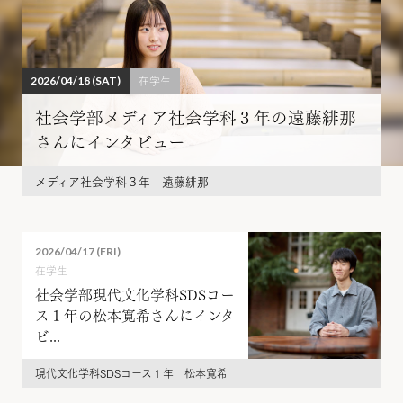
在学生
2026/04/18 (SAT)
社会学部メディア社会学科３年の遠藤緋那
さんにインタビュー
メディア社会学科３年 遠藤緋那
2026/04/17 (FRI)
在学生
社会学部現代文化学科SDSコー
ス１年の松本寛希さんにインタ
ビ...
現代文化学科SDSコース１年 松本寛希